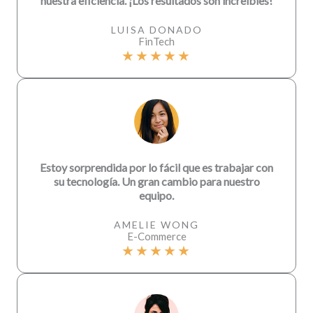
nuestra eficiencia. ¡Los resultados son increíbles!
LUISA DONADO
FinTech
★
★
★
★
★
Estoy sorprendida por lo fácil que es trabajar con
su tecnología. Un gran cambio para nuestro
equipo.
AMELIE WONG
E-Commerce
★
★
★
★
★