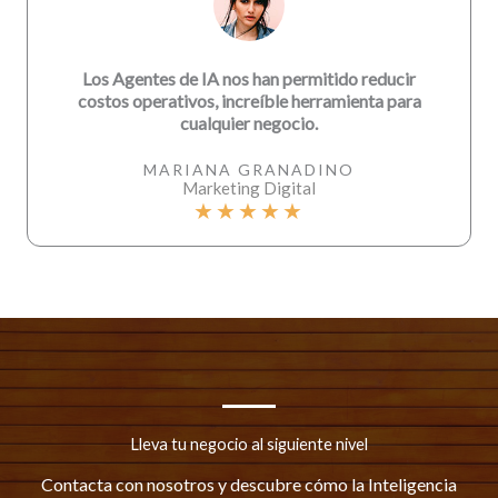
Los Agentes de IA nos han permitido reducir
costos operativos, increíble herramienta para
cualquier negocio.
MARIANA GRANADINO
Marketing Digital
★
★
★
★
★
Lleva tu negocio al siguiente nivel
Contacta con nosotros y descubre cómo la Inteligencia