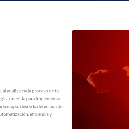
cial analiza cada proceso de tu
tegia a medida para implementar
ada etapa: desde la detección de
tomatización, eficiencia y