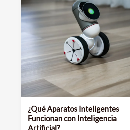
Tecnología
con
tu
Negocio
¿Qué Aparatos Inteligentes
Funcionan con Inteligencia
Artificial?