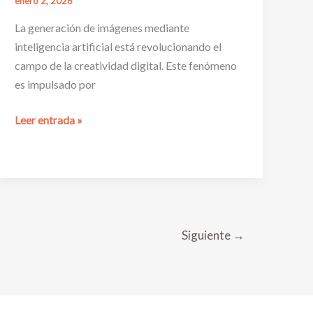
enero 2, 2026
La generación de imágenes mediante
inteligencia artificial está revolucionando el
campo de la creatividad digital. Este fenómeno
es impulsado por
Desvelando
Leer entrada »
la
IA
que
{dibuja
imágenes}
Siguiente
→