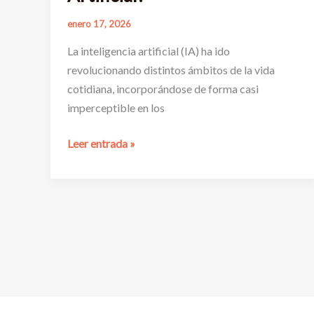
enero 17, 2026
La inteligencia artificial (IA) ha ido
revolucionando distintos ámbitos de la vida
cotidiana, incorporándose de forma casi
imperceptible en los
¿Qué
Leer entrada »
Aparatos
Inteligentes
Funcionan
con
Inteligencia
Artificial?