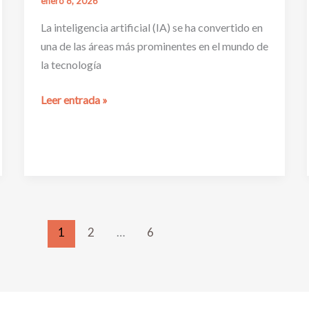
enero 8, 2026
La inteligencia artificial (IA) se ha convertido en
una de las áreas más prominentes en el mundo de
la tecnología
¿Dónde
Leer entrada »
estudiar
inteligencia
artificial?
1
2
…
6