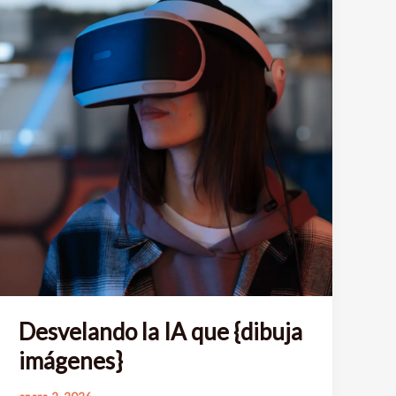
invadir
la
privacidad
Desvelando la IA que {dibuja
imágenes}