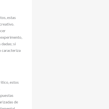
tos, estas
creativo.
ecer
n experimento,
 dadas; si
o caracteriza
tico, estos
n
spuestas
arizadas de
ndamental.