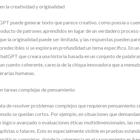
en la creatividad y originalidad
PT puede generar texto que parece creativo, como poesía o cuen
roducto de patrones aprendidos en lugar de un verdadero proceso 
que la originalidad puede ser limitada, y las respuestas pueden par
 predecibles si se explora en profundidad un tema específico. En u
 ChatGPT que creara una historia basada en un conjunto de palabras
un cuento coherente, carecía de la chispa innovadora que a menud
iterarias humanas.
 tareas complejas de pensamiento
ta de resolver problemas complejos que requieren pensamiento crí
nudo se quedan cortos. Por ejemplo, en situaciones que demanda
lógico avanzado o evaluaciones éticas multidimensionales, las re
mplistas o falaces. Esto es especialmente visible en pruebas estand
emáticas complejas, donde la coherencia en el razonamiento es fu