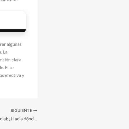
rar algunas
. La
nsión clara
e. Este
ás efectiva y
SIGUIENTE
La inteligencia artificial: ¿Hacia dónde va?