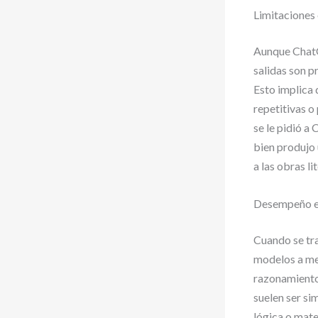
Limitaciones 
Aunque ChatG
salidas son p
Esto implica 
repetitivas o
se le pidió a
bien produjo 
a las obras l
Desempeño en
Cuando se tra
modelos a me
razonamiento 
suelen ser si
lógica o mat