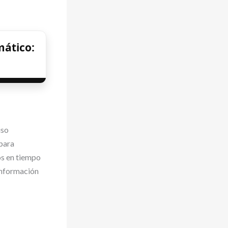
mático:
uso
para
os en tiempo
 información