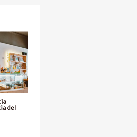
cia
cia del