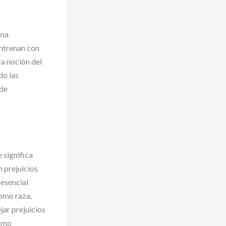
una
ntrenan con
a noción del
do las
 de
 significa
 prejuicios
 esencial
como raza,
jar prejuicios
como