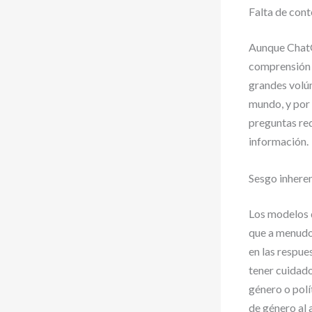
Falta de con
Aunque ChatG
comprensión 
grandes volúm
mundo, y por
preguntas req
información.
Sesgo inhere
Los modelos d
que a menudo 
en las respue
tener cuidado
género o polí
de género al