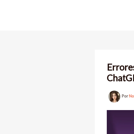
Ir
al
contenido
Errore
ChatG
Por
No