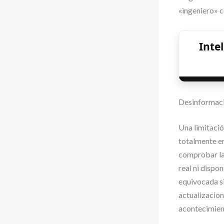
«ingeniero» 
Inte
Desinformaci
Una limitació
totalmente e
comprobar la 
real ni dispo
equivocada si
actualizacion
acontecimient