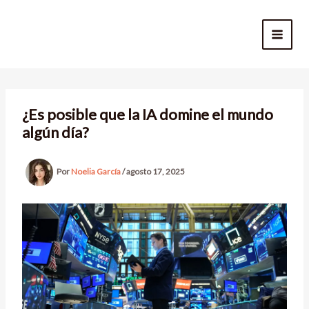
Ir
al
contenido
¿Es posible que la IA domine el mundo
algún día?
Por
Noelia García
/
agosto 17, 2025