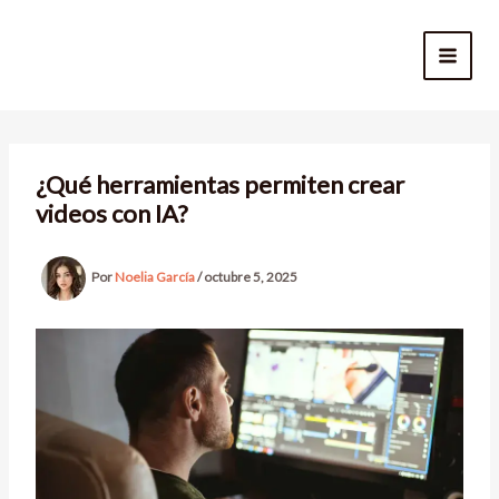
Ir
al
contenido
¿Qué herramientas permiten crear
videos con IA?
Por
Noelia García
/
octubre 5, 2025