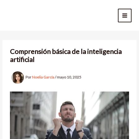
Ir
al
contenido
Comprensión básica de la inteligencia
artificial
Por
Noelia García
/
mayo 10, 2025