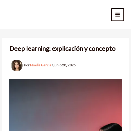
Ir
al
contenido
Deep learning: explicación y concepto
Por
Noelia García
/
junio 28, 2025